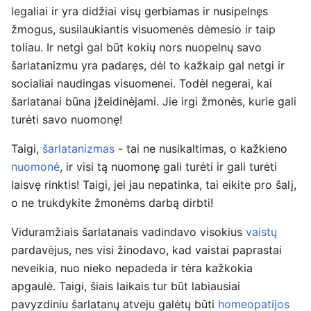
legaliai ir yra didžiai visų gerbiamas ir nusipelnęs
žmogus, susilaukiantis visuomenės dėmesio ir taip
toliau. Ir netgi gal būt kokių nors nuopelnų savo
šarlatanizmu yra padaręs, dėl to kažkaip gal netgi ir
socialiai naudingas visuomenei. Todėl negerai, kai
šarlatanai būna įžeidinėjami. Jie irgi žmonės, kurie gali
turėti savo nuomonę!
Taigi,
šarlatanizmas
- tai ne nusikaltimas, o kažkieno
nuomonė
, ir visi tą nuomonę gali turėti ir gali turėti
laisvę rinktis! Taigi, jei jau nepatinka, tai eikite pro šalį,
o ne trukdykite žmonėms darbą dirbti!
Viduramžiais šarlatanais vadindavo visokius
vaistų
pardavėjus, nes visi žinodavo, kad vaistai paprastai
neveikia, nuo nieko nepadeda ir tėra kažkokia
apgaulė. Taigi, šiais laikais tur būt labiausiai
pavyzdiniu šarlatanų atveju galėtų būti
homeopatijos