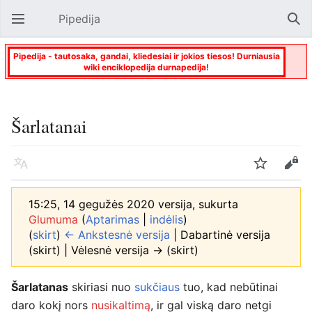
Pipedija
Atverti pagrindinį meniu
Paie
Pipedija - tautosaka, gandai, kliedesiai ir jokios tiesos! Durniausia
wiki enciklopedija durnapedija!
Šarlatanai
Kalba
Stebėti
Keisti
15:25, 14 gegužės 2020 versija, sukurta
Glumuma
(
Aptarimas
|
indėlis
)
(
skirt
)
← Ankstesnė versija
| Dabartinė versija
(skirt) | Vėlesnė versija → (skirt)
Šarlatanas
skiriasi nuo
sukčiaus
tuo, kad nebūtinai
daro kokį nors
nusikaltimą
, ir gal viską daro netgi