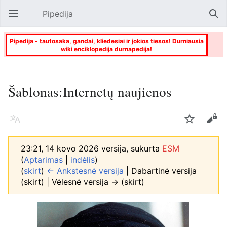
Pipedija
Atverti pagrindinį meniu
Paie
Pipedija - tautosaka, gandai, kliedesiai ir jokios tiesos! Durniausia
wiki enciklopedija durnapedija!
Šablonas:Internetų naujienos
Kalba
Stebėti
Keisti
23:21, 14 kovo 2026 versija, sukurta
ESM
(
Aptarimas
|
indėlis
)
(
skirt
)
← Ankstesnė versija
| Dabartinė versija
(skirt) | Vėlesnė versija → (skirt)