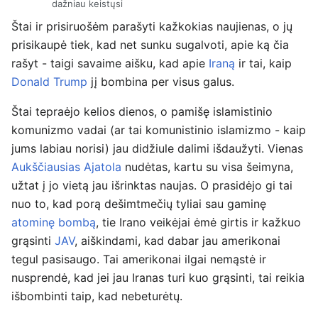
dažniau keistųsi
Štai ir prisiruošėm parašyti kažkokias naujienas, o jų
prisikaupė tiek, kad net sunku sugalvoti, apie ką čia
rašyt - taigi savaime aišku, kad apie
Iraną
ir tai, kaip
Donald Trump
jį bombina per visus galus.
Štai tepraėjo kelios dienos, o pamišę islamistinio
komunizmo vadai (ar tai komunistinio islamizmo - kaip
jums labiau norisi) jau didžiule dalimi išdaužyti. Vienas
Aukščiausias Ajatola
nudėtas, kartu su visa šeimyna,
užtat į jo vietą jau išrinktas naujas. O prasidėjo gi tai
nuo to, kad porą dešimtmečių tyliai sau gaminę
atominę bombą
, tie Irano veikėjai ėmė girtis ir kažkuo
grąsinti
JAV
, aiškindami, kad dabar jau amerikonai
tegul pasisaugo. Tai amerikonai ilgai nemąstė ir
nusprendė, kad jei jau Iranas turi kuo grąsinti, tai reikia
išbombinti taip, kad nebeturėtų.