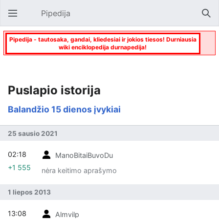
Pipedija
Atverti pagrindinį meniu
Paie
Pipedija - tautosaka, gandai, kliedesiai ir jokios tiesos! Durniausia
wiki enciklopedija durnapedija!
Puslapio istorija
Balandžio 15 dienos įvykiai
25 sausio 2021
02:18
ManoBitaiBuvoDu
+1 555
nėra keitimo aprašymo
1 liepos 2013
13:08
Almvilp