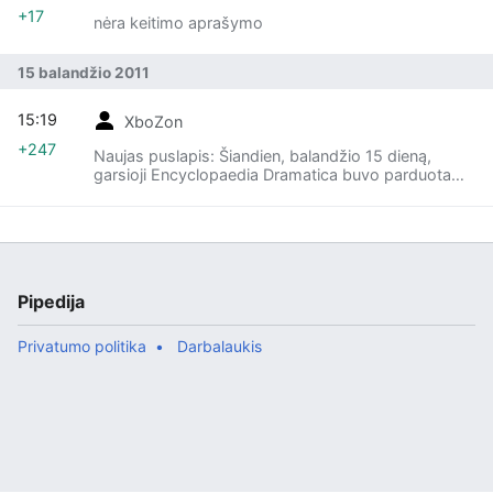
+17
nėra keitimo aprašymo
15 balandžio 2011
15:19
XboZon
+247
Naujas puslapis: Šiandien, balandžio 15 dieną,
garsioji Encyclopaedia Dramatica buvo parduota
žydmasoniams ir taip per vieną dieną sunaikinta,
vietoj jos sukūrus kažkok...
Pipedija
Privatumo politika
Darbalaukis